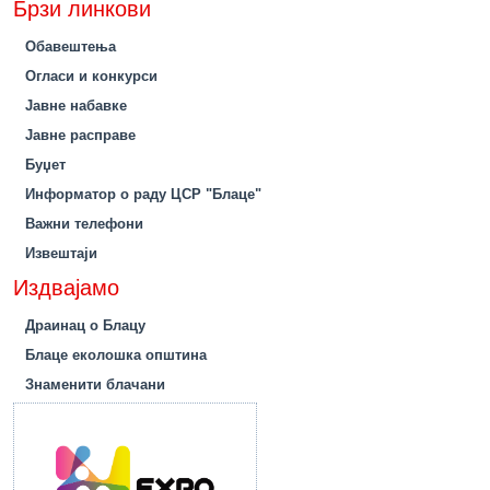
Брзи линкови
Обавештења
Огласи и конкурси
Јавне набавке
Јавне расправе
Буџет
Информатор о раду ЦСР "Блаце"
Важни телефони
Извештаји
Издвајамо
Драинац о Блацу
Блаце еколошка општина
Знаменити блачани