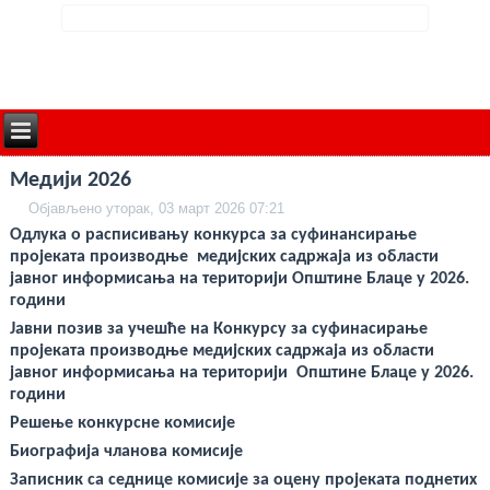
deneme
Медији 2026
bonusu
veren
Објављено уторак, 03 март 2026 07:21
siteler
deneme
Одлука о расписивању конкурса за суфинансирање
bonusu
пројеката производње медијских садржаја из области
deneme
bonusu
јавног информисања на територији Општине Блаце у 2026.
veren
години
siteler
2024
Јавни позив за учешће на Конкурсу за суфинасирање
deneme
пројеката производње медијских садржаја из области
bonusu
јавног информисања на територији Општине Блаце у 2026.
veren
bahis
години
siteleri
Решење конкурсне комисије
bonus
veren
Биографија чланова комисије
bahis
siteleri
Записник са седнице комисије за оцену пројеката поднетих