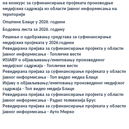
deneme
на конкурс за суфинансирање пројеката производње
bonusu
медијских садржаја из области јавног информисања на
veren
yeni
територији
siteler
deneme
Општине Блаце у 2026. години
bonusu
Бодовна листа за 2026. годину
veren
casino
Решење о одобравању средстава за суфинансирање
siteleri
медијских пројеката у 2026.години
Yeni
Bonus
Ревидирана пријава за суфинансирање пројекта у области
Veren
јавног информисањa - Топличке вести
Siteler
ИЗЈАВУ о објављивању/емитовању произведеног
медијског садржаја - Топличке вести
Ревидирана пријава за суфинансирање пројеката у области
јавног информисања - Топ видео медиа Блаце
Изјаву о објављивању/емитовању произведеног медијског
садржаја - Топ видео медија Блаце
Ревидирана пријава за суфинансирање пројекта у области
јавног информисања - Радио телевизија Брус
Ревидирана пријава за суфинансирање пројеката у области
јавног информисања - Ауто Мирко