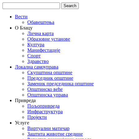
Вести
Обавештења
О Блацу
Лична карта
Образовне установе
Култура
Манифестације
Спорт
Здравство
Локална самоуправа
Скупштина општине
Председник општине
Заменик председника општине
Општинско веће
Општинска управа
Привреда
Пољопривреда
Инфраструктура
Пројекти
Услуге
Виртуални матичар
Заштита животне средине