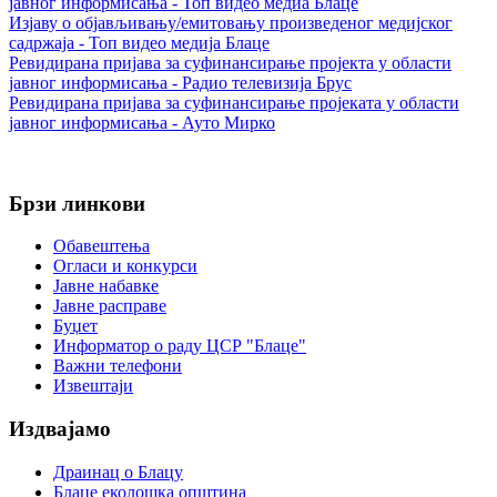
Veren
јавног информисања - Топ видео медиа Блаце
Siteler
Изјаву о објављивању/емитовању произведеног медијског
садржаја - Топ видео медија Блаце
Ревидирана пријава за суфинансирање пројекта у области
јавног информисања - Радио телевизија Брус
Ревидирана пријава за суфинансирање пројеката у области
јавног информисања - Ауто Мирко
Брзи линкови
Обавештења
Огласи и конкурси
Јавне набавке
Јавне расправе
Буџет
Информатор о раду ЦСР "Блаце"
Важни телефони
Извештаји
Издвајамо
Драинац о Блацу
Блаце еколошка општина