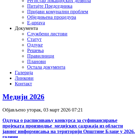
Регистар локацијских дозвола
Питајте Председника
Пријави комунални проблем
Обједињена процедура
E-uprava
Документа
Службени листови
Статут
Одлуке
Решења
Правилници
Планови
Остала документа
Галерија
Линкови
Контакт
Медији 2026
deneme
bonusu
Објављено уторак, 03 март 2026 07:21
veren
siteler
Одлука о расписивању конкурса за суфинансирање
deneme
пројеката производње медијских садржаја из области
bonusu
јавног информисања на територији Општине Блаце у 2026.
deneme
години
bonusu