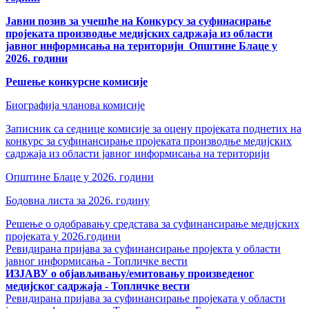
veren
Јавни позив за учешће на Конкурсу за суфинасирање
siteler
пројеката производње медијских садржаја из области
2024
јавног информисања на територији Општине Блаце у
deneme
2026. години
bonusu
veren
Решење конкурсне комисије
bahis
siteleri
Биографија чланова комисије
bonus
veren
Записник са седнице комисије за оцену пројеката поднетих на
bahis
конкурс за суфинансирање пројеката производње медијских
siteleri
садржаја из области јавног информисања на територији
deneme
bonusu
Општине Блаце у 2026. години
veren
yeni
Бодовна листа за 2026. годину
siteler
deneme
Решење о одобравању средстава за суфинансирање медијских
bonusu
пројеката у 2026.години
veren
Ревидирана пријава за суфинансирање пројекта у области
casino
јавног информисањa - Топличке вести
siteleri
ИЗЈАВУ о објављивању/емитовању произведеног
Yeni
медијског садржаја - Топличке вести
Bonus
Ревидирана пријава за суфинансирање пројеката у области