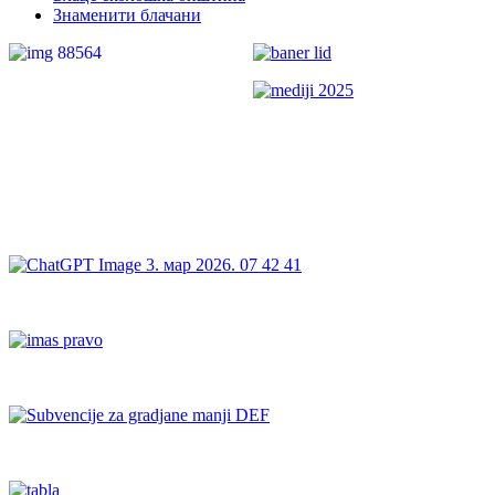
Знаменити блачани