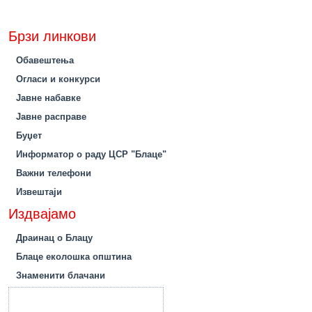
Брзи линкови
Обавештења
Огласи и конкурси
Јавне набавке
Јавне расправе
Буџет
Информатор о раду ЦСР "Блаце"
Важни телефони
Извештаји
Издвајамо
Драинац о Блацу
Блаце еколошка општина
Знаменити блачани