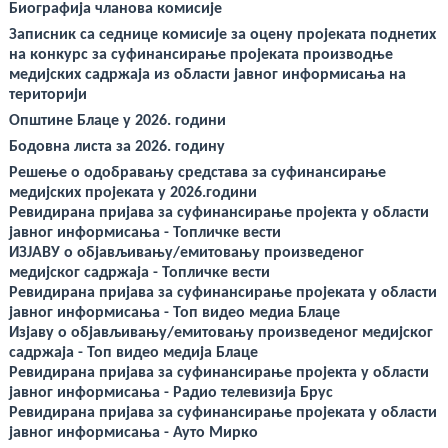
deneme
Биографија чланова комисије
bonusu
veren
Записник са седнице комисије за оцену пројеката поднетих
yeni
на конкурс за суфинансирање пројеката производње
siteler
медијских садржаја из области јавног информисања на
deneme
bonusu
територији
veren
Општине Блаце у 2026. години
casino
siteleri
Бодовна листа за 2026. годину
Yeni
Bonus
Решење о одобравању средстава за суфинансирање
Veren
медијских пројеката у 2026.години
Siteler
Ревидирана пријава за суфинансирање пројекта у области
јавног информисањa - Топличке вести
ИЗЈАВУ о објављивању/емитовању произведеног
медијског садржаја - Топличке вести
Ревидирана пријава за суфинансирање пројеката у области
јавног информисања - Топ видео медиа Блаце
Изјаву о објављивању/емитовању произведеног медијског
садржаја - Топ видео медија Блаце
Ревидирана пријава за суфинансирање пројекта у области
јавног информисања - Радио телевизија Брус
Ревидирана пријава за суфинансирање пројеката у области
јавног информисања - Ауто Мирко