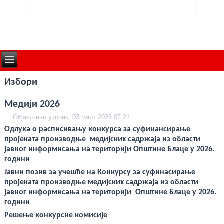
deneme
Избори
bonusu
veren
siteler
Медији 2026
deneme
bonusu
Објављено уторак, 03 март 2026 07:21
deneme
bonusu
Одлука о расписивању конкурса за суфинансирање
veren
пројеката производње медијских садржаја из области
siteler
јавног информисања на територији Општине Блаце у 2026.
2024
deneme
години
bonusu
veren
Јавни позив за учешће на Конкурсу за суфинасирање
bahis
пројеката производње медијских садржаја из области
siteleri
јавног информисања на територији Општине Блаце у 2026.
bonus
veren
години
bahis
Решење конкурсне комисије
siteleri