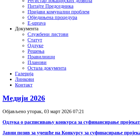
Регистар локацијских дозвола
Питајте Председника
Пријави комунални проблем
Обједињена процедура
E-uprava
Документа
Службени листови
Статут
Одлуке
Решења
Правилници
Планови
Остала документа
Галерија
Линкови
Контакт
Медији 2026
deneme
bonusu
Објављено уторак, 03 март 2026 07:21
veren
siteler
Одлука о расписивању конкурса за суфинансирање пројекат
deneme
bonusu
Јавни позив за учешће на Конкурсу за суфинасирање пројек
deneme
bonusu