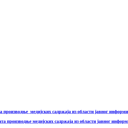
а производње медијских садржаја из области јавног информи
ата производње медијских садржаја из области јавног инфор