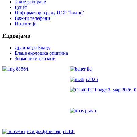
Veren
Јавне расправе
Siteler
Буџет
Информатор о раду ЦСР "Блаце"
Важни телефони
Извештаји
Издвајамо
Драинац о Блацу
Блаце еколошка општина
Знаменити блачани