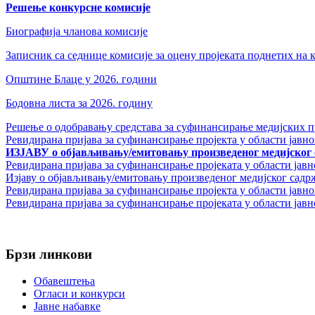
Решење конкурсне комисије
veren
siteler
Биографија чланова комисије
2024
deneme
Записник са седнице комисије за оцену пројеката поднетих на
bonusu
veren
Општине Блаце у 2026. години
bahis
siteleri
Бодовна листа за 2026. годину
bonus
veren
Решење о одобравању средстава за суфинансирање медијских п
bahis
Ревидирана пријава за суфинансирање пројекта у области јавн
siteleri
ИЗЈАВУ о објављивању/емитовању произведеног медијског с
deneme
Ревидирана пријава за суфинансирање пројеката у области јав
bonusu
Изјаву о објављивању/емитовању произведеног медијског садрж
veren
Ревидирана пријава за суфинансирање пројекта у области јавн
yeni
Ревидирана пријава за суфинансирање пројеката у области ја
siteler
deneme
bonusu
Брзи линкови
veren
casino
siteleri
Обавештења
Yeni
Огласи и конкурси
Bonus
Јавне набавке