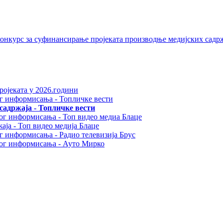
 конкурс за суфинансирање пројеката производње медијских садр
ројеката у 2026.години
ог информисањa - Топличке вести
адржаја - Топличке вести
ног информисања - Топ видео медиа Блаце
аја - Топ видео медија Блаце
ог информисања - Радио телевизија Брус
вног информисања - Ауто Мирко