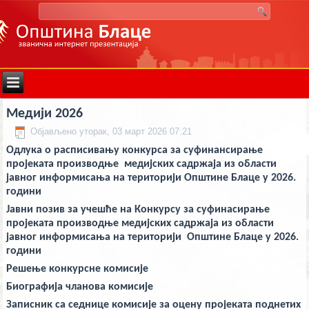
deneme
Медији 2026
bonusu
veren
Објављено уторак, 03 март 2026 07:21
siteler
deneme
Одлука о расписивању конкурса за суфинансирање
bonusu
пројеката производње медијских садржаја из области
deneme
bonusu
јавног информисања на територији Општине Блаце у 2026.
veren
години
siteler
2024
Јавни позив за учешће на Конкурсу за суфинасирање
deneme
пројеката производње медијских садржаја из области
bonusu
јавног информисања на територији Општине Блаце у 2026.
veren
bahis
години
siteleri
bonus
Решење конкурсне комисије
veren
Биографија чланова комисије
bahis
siteleri
Записник са седнице комисије за оцену пројеката поднетих