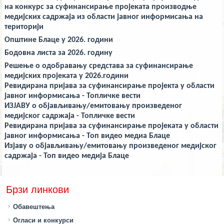
deneme
на конкурс за суфинансирање пројеката производње
bonusu
veren
медијских садржаја из области јавног информисања на
yeni
територији
siteler
deneme
Општине Блаце у 2026. години
bonusu
Бодовна листа за 2026. годину
veren
casino
Решење о одобравању средстава за суфинансирање
siteleri
Yeni
медијских пројеката у 2026.години
Bonus
Ревидирана пријава за суфинансирање пројекта у области
Veren
јавног информисањa - Топличке вести
Siteler
ИЗЈАВУ о објављивању/емитовању произведеног
медијског садржаја - Топличке вести
Ревидирана пријава за суфинансирање пројеката у области
јавног информисања - Топ видео медиа Блаце
Изјаву о објављивању/емитовању произведеног медијског
садржаја - Топ видео медија Блаце
Брзи линкови
Обавештења
Огласи и конкурси