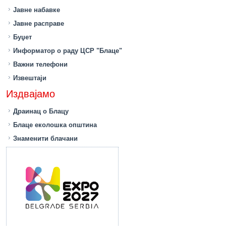
Јавне набавке
Јавне расправе
Буџет
Информатор о раду ЦСР "Блаце"
Важни телефони
Извештаји
Издвајамо
Драинац о Блацу
Блаце еколошка општина
Знаменити блачани