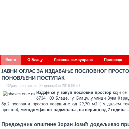
deneme
Вести
О Блацу
Локална самоуправа
Привреда
bonusu
veren
siteler
ЈАВНИ ОГЛАС ЗА ИЗДАВАЊЕ ПОСЛОВНОГ ПРОСТО
deneme
ПОНОВЉЕНИ ПОСТУПАК
bonusu
deneme
Објављено петак, 09 децембар 2016 06:51
bonusu
veren
Издаје се у закуп пословни простор
који се 
siteler
6734 КО Блаце, у Блацу, у улици Вука Караџ
2024
бр.2 пословни простор површине од 29,70 м2 ( у даљем тек
deneme
bonusu
простор),
методом јавног надметања, на период од 7 година
...
veren
bahis
siteleri
Председник општине Зоран Јозић додељивао пр
bonus