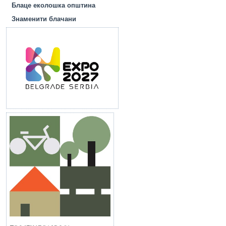
Блаце еколошка општина
Знаменити блачани