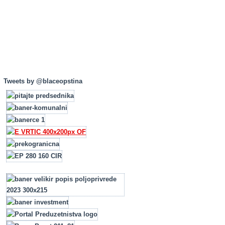
Tweets by @blaceopstina