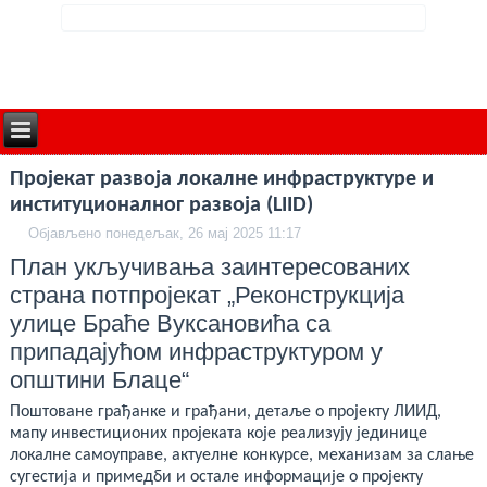
deneme
Пројекaт развоја локалне инфраструктуре и
bonusu
veren
институционалног развоја (LIID)
siteler
deneme
Објављено понедељак, 26 мај 2025 11:17
bonusu
deneme
План укључивања заинтересованих
bonusu
страна потпројекат „Реконструкција
veren
siteler
улице Браће Вуксановића са
2024
deneme
припадајућом инфраструктуром у
bonusu
veren
општини Блаце“
bahis
siteleri
Поштоване грађанке и грађани, детаље о пројекту ЛИИД,
bonus
мапу инвестиционих пројеката које реализују јединице
veren
локалне самоуправе, актуелне конкурсе, механизам за слање
bahis
siteleri
сугестија и примедби и остале информације о пројекту