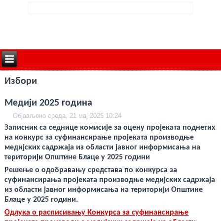
deneme
Избори
bonusu
veren
siteler
Медији 2025 година
deneme
bonusu
Објављено среда, 21 мај 2025 10:24
deneme
bonusu
Записник са седнице комисије за оцену пројеката поднетих
veren
на конкурс за суфинансирање пројеката производње
siteler
медијских садржаја из области јавног информисања на
2024
deneme
територији Општине Блаце у 2025 години
bonusu
veren
Решење о одобравању средстава по конкурса за
bahis
суфинансирања пројеката производње медијских садржаја
siteleri
и
з области јавног информисања на територији Оп
штине
bonus
veren
Блаце у 2025 години
.
bahis
Одлука о расписивању Конкурса за суфинансирање
siteleri