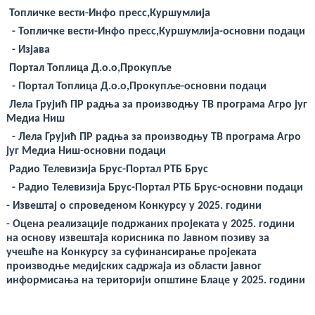
Топличке вести-Инфо пресс,Куршумлија
-
Топличке вести-Инфо пресс,Куршумлија-основни подаци
-
Изјава
Портал Топлица Д.о.о,Прокупље
-
Портал Топлица Д.о.о,Прокупље-основни подаци
Лела Грујић ПР радња за производњу ТВ програма Агро југ
Медиа Ниш
-
Лела Грујић ПР радња за производњу ТВ програма Агро
југ Медиа Ниш-основни подаци
Радио Телевизија Брус-Портал РТБ Брус
-
Радио Телевизија Брус-Портал РТБ Брус-основни подаци
- Извештај о спроведеном Конкурсу у 2025. години
-
Оцена реализације подржаних пројеката у 2025. години
на основу извештаја корисника по
Јавном
позиву за
учешће
на
Конкурсу
за суфинансирање пројеката
производње медијских садржаја из области
јавно
г
информисања на
територији
општине Блаце у 2025. години