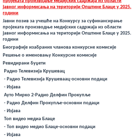
deneme
пројеката производње медијских садржаја из области
bonusu
јавног информисања на територији Општине Блаце у 2025.
veren
години
yeni
siteler
Јавни позив за учешће на Конкурсу за суфинансирање
deneme
пројеката производње медијских садржаја из области
bonusu
veren
јавног информисања на територији Општине Блаце у 2025.
casino
години
siteleri
Yeni
Биографије изабраних чланова конкурсне комисије
Bonus
Решење о именовању Конкурсне комисије
Veren
Siteler
Ревидирани буџети
Радио Телевизија Крушевац
- Радио Телевизија Крушеваац-основни подаци
-
Изјава
Ауто Мирко 2-Радио Делфин Прокупље
- Радио Делфин Прокупље-основни подаци
-
Изјава
Топ видео медиа Блаце
- Топ видео медио Блаце-основни подаци
-
Изјава