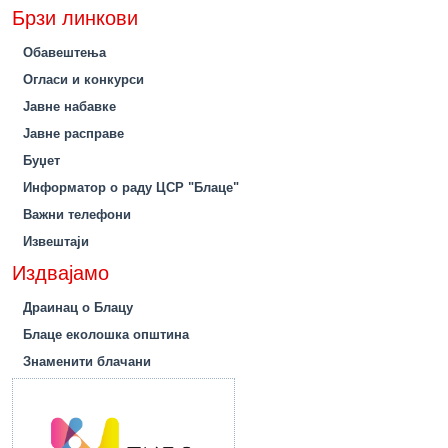
Брзи линкови
Обавештења
Огласи и конкурси
Јавне набавке
Јавне расправе
Буџет
Информатор о раду ЦСР "Блаце"
Важни телефони
Извештаји
Издвајамо
Драинац о Блацу
Блаце еколошка општина
Знаменити блачани