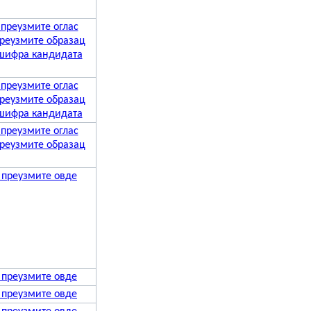
 преузмите оглас
преузмите образац
 шифра кандидата
 преузмите оглас
преузмите образац
шифра кандидата
 преузмите оглас
преузмите образац
- преузмите овде
- преузмите овде
- преузмите овде