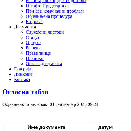
Регистар локацијских дозвола
Питајте Председника
Пријави комунални проблем
Обједињена процедура
E-uprava
Документа
Службени листови
Статут
Одлуке
Решења
Правилници
Планови
Остала документа
Галерија
Линкови
Контакт
Огласна табла
deneme
bonusu
Објављено понедељак, 01 септембар 2025 09:23
veren
siteler
deneme
bonusu
deneme
И
ме документа
датум
bonusu