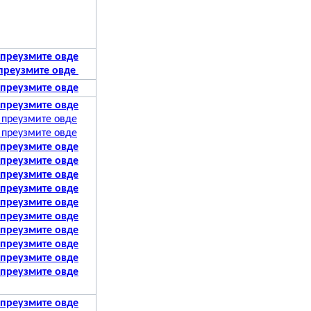
 преузмите овде
 преузмите овде
 преузмите овде
 преузмите овде
преузмите овде
- преузмите овде
 преузмите овде
преузмите овде
преузмите овде
 преузмите овде
преузмите овде
преузмите овде
преузмите овде
 преузмите овде
преузмите овде
преузмите овде
 преузмите овде