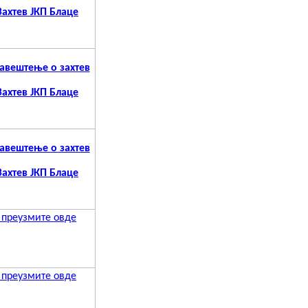
Захтев ЈКП Блаце
авештење о захтев
Захтев ЈКП Блаце
авештење о захтев
Захтев ЈКП Блаце
- преузмите овде
- преузмите овде