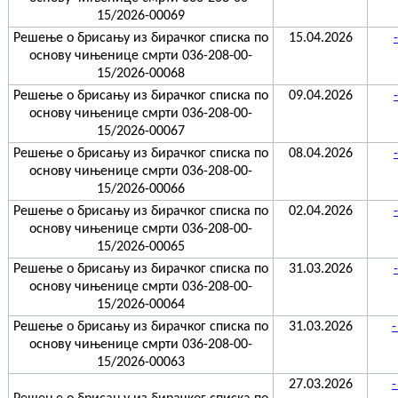
Veren
15/2026-00069
Siteler
Решење о брисању из бирачког списка по
15.04.2026
основу чињенице смрти 036-208-00-
15/2026-00068
Решење о брисању из бирачког списка по
09.04.2026
основу чињенице смрти 036-208-00-
15/2026-00067
Решење о брисању из бирачког списка по
08.04.2026
основу чињенице смрти 036-208-00-
15/2026-00066
Решење о брисању из бирачког списка по
02.04.2026
основу чињенице смрти 036-208-00-
15/2026-00065
Решење о брисању из бирачког списка по
31.03.2026
основу чињенице смрти 036-208-00-
15/2026-00064
Решење о брисању из бирачког списка по
31.03.2026
основу чињенице смрти 036-208-00-
15/2026-00063
27.03.2026