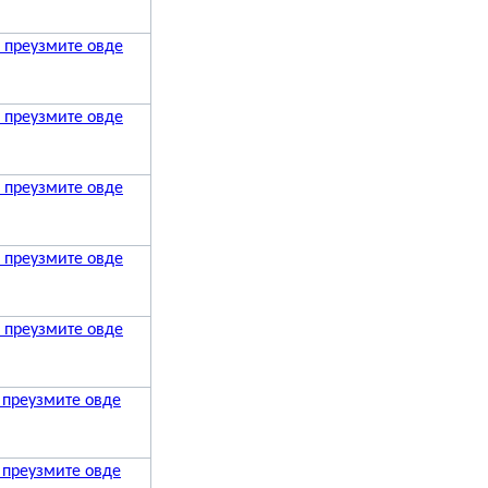
- преузмите овде
- преузмите овде
- преузмите овде
- преузмите овде
- преузмите овде
- преузмите овде
- преузмите овде