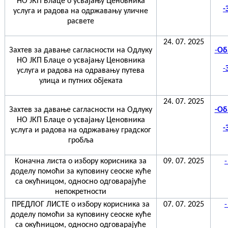
НО ЈКП Блаце о усвајању Ценовника
-
услуга и радова на одржавању уличне
расвете
24. 07. 2025
Захтев за давање сагласности на Одлуку
-
Об
НО ЈКП Блаце о усвајању Ценовника
-
услуга и радова на одравању путева
улица и путних објеката
24. 07. 2025
Захтев за давање сагласности на Одлуку
-Об
НО ЈКП Блаце о усвајању Ценовника
-
услуга и радова на одржавању градског
гробља
Коначна листа о избору корисника за
09. 07. 2025
доделу помоћи за куповину сеоске куће
са окућницом, односно одговарајуће
непокретности
ПРЕДЛОГ ЛИСТЕ о избору корисника за
07. 07. 2025
доделу помоћи за куповину сеоске куће
са окућницом, односно одговарајуће