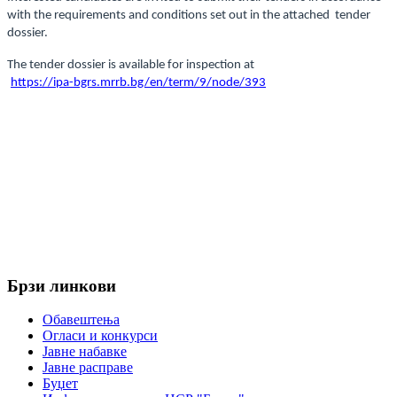
with the requirements and conditions set out in the attached tender
dossier.
The tender dossier is available for inspection at
https://ipa-bgrs.mrrb.bg/en/term/9/node/393
Брзи линкови
Обавештења
Огласи и конкурси
Јавне набавке
Јавне расправе
Буџет