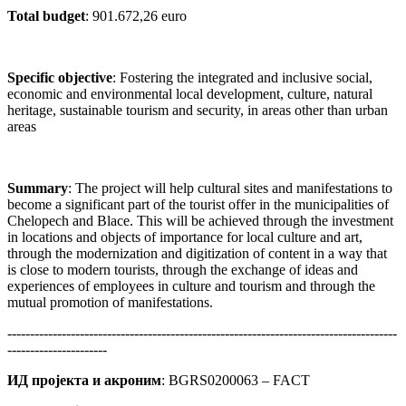
Veren
Total budget
: 901.672,26 euro
Siteler
Specific objective
: Fostering the integrated and inclusive social,
economic and environmental local development, culture, natural
heritage, sustainable tourism and security, in areas other than urban
areas
Summary
: The project will help cultural sites and manifestations to
become a significant part of the tourist offer in the municipalities of
Chelopech and Blace. This will be achieved through the investment
in locations and objects of importance for local culture and art,
through the modernization and digitization of content in a way that
is close to modern tourists, through the exchange of ideas and
experiences of employees in culture and tourism and through the
mutual promotion of manifestations.
--------------------------------------------------------------------------------------
----------------------
ИД пројекта и акроним
: BGRS0200063 – FACT