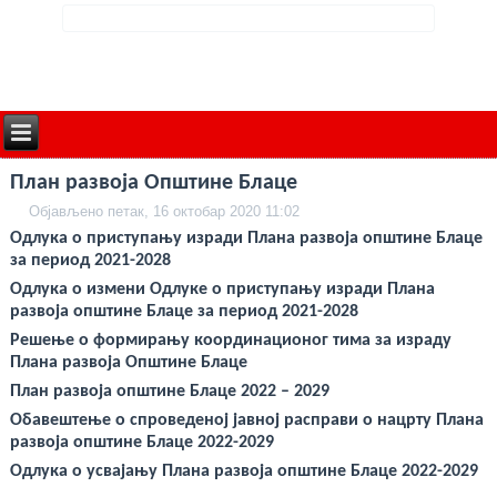
deneme
План развоја Општине Блаце
bonusu
veren
Објављено петак, 16 октобар 2020 11:02
siteler
deneme
Одлука о приступању изради Плана развоја општине Блаце
bonusu
за период 2021-2028
deneme
bonusu
Одлука о измени Одлуке о приступању изради Плана
veren
развоја општине Блаце за период 2021-2028
siteler
2024
Решење о формирању координационог тима за израду
deneme
Плана развоја Општине Блаце
bonusu
veren
План развоја општине Блаце 2022 – 2029
bahis
siteleri
Обавештење о спроведеној јавној расправи о нацрту Плана
bonus
развоја општине Блаце 2022-2029
veren
bahis
Одлука о усвајању Плана развоја општине Блаце 2022-2029
siteleri