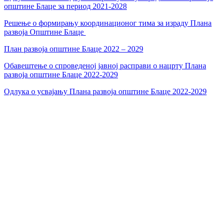
општине Блаце за период 2021-2028
veren
siteler
Решење о формирању координационог тима за израду Плана
2024
развоја Општине Блаце
deneme
bonusu
План развоја општине Блаце 2022 – 2029
veren
bahis
Обавештење о спроведеној јавној расправи о нацрту Плана
siteleri
развоја општине Блаце 2022-2029
bonus
veren
Одлука о усвајању Плана развоја општине Блаце 2022-2029
bahis
siteleri
deneme
bonusu
veren
yeni
siteler
deneme
bonusu
veren
casino
siteleri
Yeni
Bonus