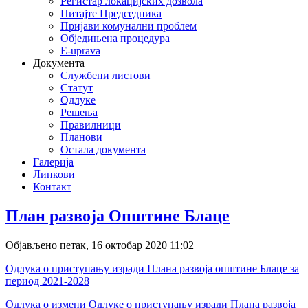
Регистар локацијских дозвола
Питајте Председника
Пријави комунални проблем
Обједињена процедура
E-uprava
Документа
Службени листови
Статут
Одлуке
Решења
Правилници
Планови
Остала документа
Галерија
Линкови
Контакт
План развоја Општине Блаце
deneme
bonusu
Објављено петак, 16 октобар 2020 11:02
veren
siteler
Одлука о приступању изради Плана развоја општине Блаце за
deneme
период 2021-2028
bonusu
deneme
Одлука о измени Одлуке о приступању изради Плана развоја
bonusu