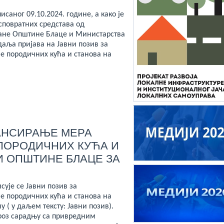
исаног 09.10.2024. године, а како је
сповратних средстава од
тране Општине Блаце и Министарства
аља пријава на Јавни позив за
е породичних кућа и станова на
АНСИРАЊЕ МЕРА
ПОРОДИЧНИХ КУЋА И
И ОПШТИНЕ БЛАЦЕ ЗА
сује се Јавни позив за
е породичних кућа и станова на
 ( у даљем тексту: Јавни позив).
кроз сарадњу са привредним