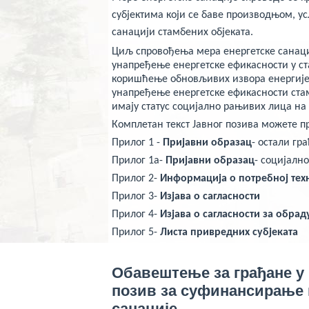
veren
bahis
субјектима који се баве производњом, у
siteleri
санацији стамбених објеката.
deneme
bonusu
Циљ спровођења мера енергетске санаци
veren
yeni
унапређење енергетске ефикасности у с
siteler
коришћење обновљивих извора енергије
deneme
унапређење енергетске ефикасности стам
bonusu
veren
имају статус социјално рањивих лица на
casino
Комплетан текст Јавног позива можете п
siteleri
Yeni
Прилог 1 -
Пријавни образац
- остали гр
Bonus
Veren
Прилог 1а-
Пријавни образац
- социјалн
Siteler
Прилог 2-
Информација о потребној тех
Прилог 3-
Изјава о сагласности
Прилог 4-
Изјава о сагласности за обрад
Прилог 5-
Листа привредних субјеката
Обавештење
за грађане
у
позив за суфинансирање 
санације