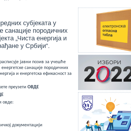
редних субјеката у
е санације породичних
јекта „Чиста енергија и
рађане у Србији“.
расписује јавни позив за учешће
 енергетске санације породичних
енергија и енергетска ефикасност за
жете преузети
ОВДЕ
ДЕ
и овде:
ичкој документацији