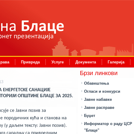
права
Привреда
Услуге
Документа
Галерија
Брзи линкови
13
Обавештења
 ЕНЕРГЕТСКЕ САНАЦИЈЕ
Огласи и конкурси
ТОРИЈИ ОПШТИНЕ БЛАЦЕ ЗА 2025.
Јавне набавке
Јавне расправе
сује се Јавни позив за
Буџет
е породичних кућа и станова на
Информатор о раду ЦСР
у (у даљем тексту: Јавни позив).
"Блаце"
кроз сарадњу са привредним