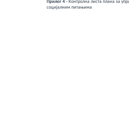
Прилог 4
-
Контролна листа плана за уп
социјалним питањима