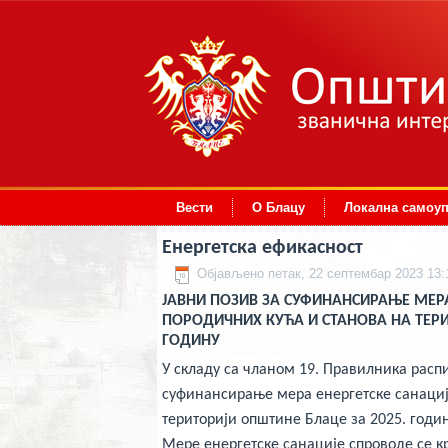
deneme
Вести
О Блацу
Локална самоу
bonusu
veren
siteler
Енергетска ефикасност
deneme
bonusu
Објављено петак, 22 септембар 2023 13:
deneme
JАВНИ ПОЗИВ ЗА СУФИНАНСИРАЊЕ МЕРА
bonusu
veren
ПОРОДИЧНИХ КУЋА И СТАНОВА НА ТЕРИ
siteler
ГОДИНУ
2024
deneme
У складу са чланом 19. Правилника распи
bonusu
veren
суфинансирање мера енергетске санациј
bahis
територији општине Блаце за 2025. годин
siteleri
bonus
Мере енергетске санације спроводе се 