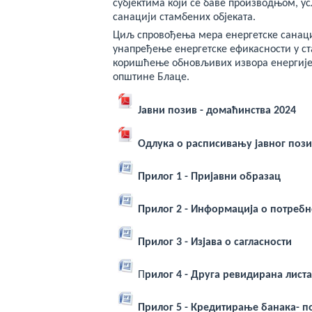
субјектима који се баве производњом, у
санацији стамбених објеката.
Циљ спровођења мера енергетске санаци
унапређење енергетске ефикасности у с
коришћење обновљивих извора енергије
општине Блаце.
Јавни позив - домаћинства 2024
Одлука о расписивању јавног поз
Прилог 1 - Пријавни образац
Прилог 2 - Информација о потребн
Прилог 3 - Изјава о сагласности
П
рилог 4 - Друга ревидирана лист
Прилог 5 - Кредитирање банака- п