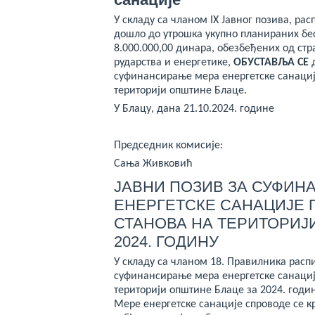
У складу са чланом IX Јавног позива, расп
дошло до утрошка укупно планираних бе
8.000.000,00 динара, обезбеђених од с
рударства и енергетике,
ОБУСТАВЉА СЕ
д
суфинансирање мера енергетске санациј
територији општине Блаце.
У Блацу, дана 21.10.2024. године
Председник комисије:
Сања Живковић
ЈАВНИ ПОЗИВ ЗА СУФИН
ЕНЕРГЕТСКЕ САНАЦИЈЕ 
СТАНОВА НА ТЕРИТОРИЈ
2024. ГОДИНУ
У складу са чланом 18. Правилника распи
суфинансирање мера енергетске санациј
територији општине Блаце за 2024. годину
Мере енергетске санације спроводе се 