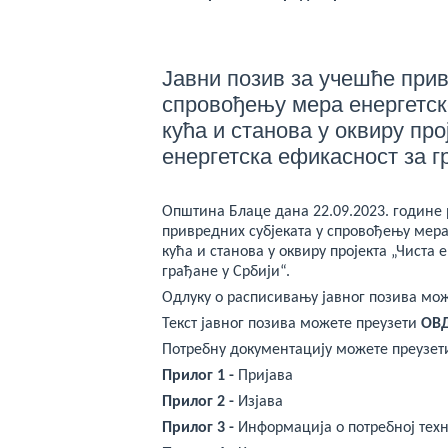
Јавни позив за учешће прив
спровођењу мера енергетск
кућа и станова у оквиру про
енергетска ефикасност за г
Општина Блаце дана 22.09.2023. године 
привредних субјеката у спровођењу мера
кућа и станова у оквиру пројекта „Чиста 
грађане у Србији“.
Одлуку о расписивању јавног позива мо
Текст јавног позива можете преузети
ОВ
Потребну документацију можете преузет
Прилог 1
-
Пријава
Прилог 2
-
Изјава
Прилог 3
-
Информација о потребној техн