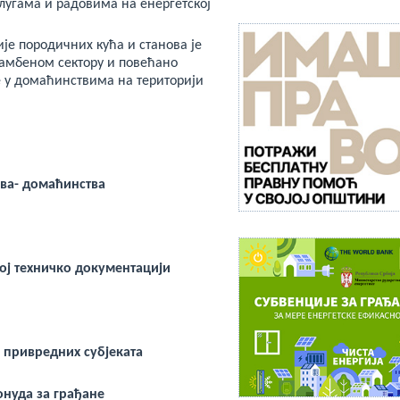
слугама и радовима на енергетској
је породичних кућа и станова је
тамбеном сектору и повећано
 у домаћинствима на територији
ива- домаћинства
ој техничко документацији
а привредних субјеката
онуда за грађане